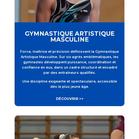
GYMNASTIQUE ARTISTIQUE
MASCULINE
Force, maîtrise et précision définissent la Gymnastique
Artistique Masculine. Sur six agrès emblématiques, les
gymnastes développent puissance, coordination et
confiance en eux, dans un cadre structuré et encadré
par des entraîneurs qualifiés.
Une discipline exigeante et spectaculaire, accessible
dès le plus jeune âge.
DÉCOUVRIR >>