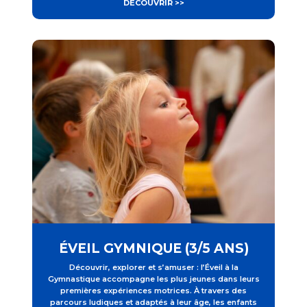
DÉCOUVRIR >>
ÉVEIL GYMNIQUE (3/5 ANS)
Découvrir, explorer et s’amuser : l’Éveil à la
Gymnastique accompagne les plus jeunes dans leurs
premières expériences motrices.
À travers des
parcours ludiques et adaptés à leur âge, les enfants