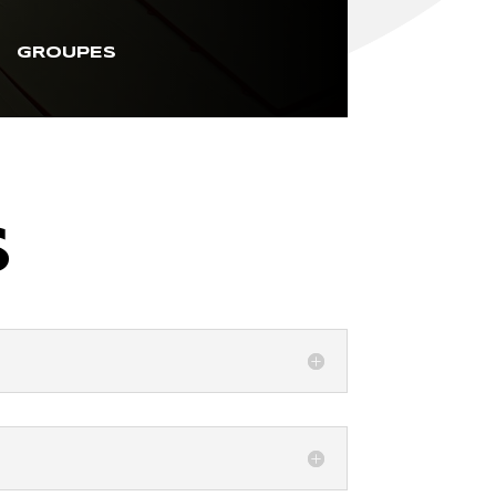
GROUPES
S