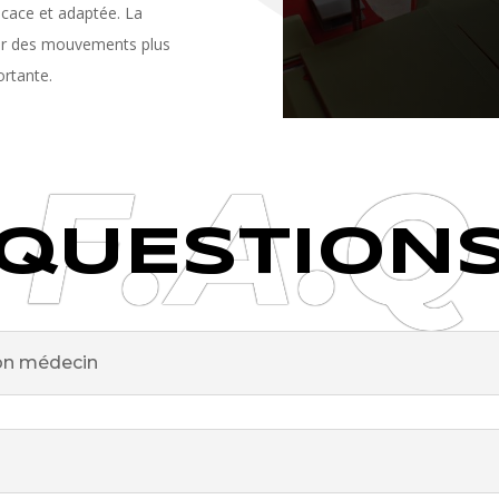
icace et adaptée. La
iser des mouvements plus
ortante.
F.A.Q
QUESTION
mon médecin