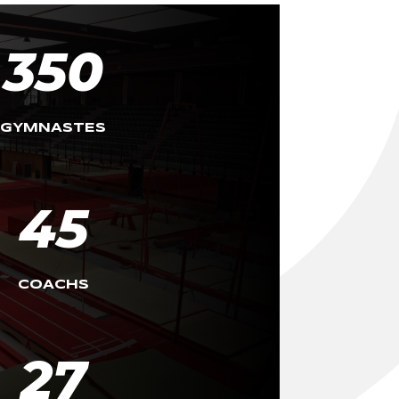
350
GYMNASTES
45
COACHS
27